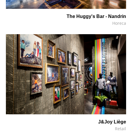
The Huggy's Bar - Nandrin
Horeca
J&Joy Liège
Retail